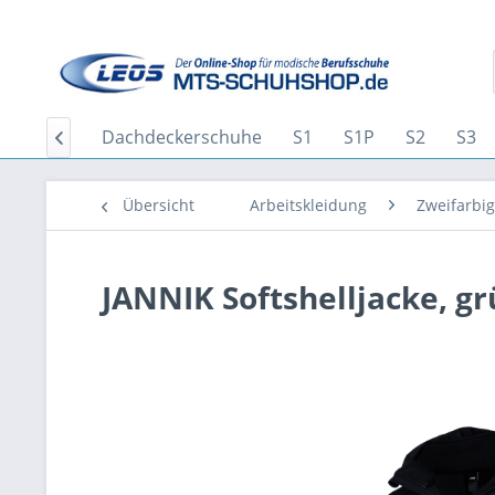
Home
Dachdeckerschuhe
S1
S1P
S2
S3

Übersicht
Arbeitskleidung
Zweifarbig
JANNIK Softshelljacke, g