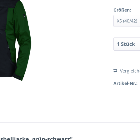
Größen:
Vergleic
Artikel-Nr.:
shelljacke, grün-schwarz"