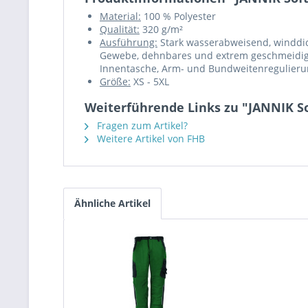
Material:
100 % Polyester
Qualität:
320 g/m²
Ausführung:
Stark wasserabweisend, winddich
Gewebe, dehnbares und extrem geschmeidige
Innentasche, Arm- und Bundweitenregulier
Größe:
XS - 5XL
Weiterführende Links zu "JANNIK So
Fragen zum Artikel?
Weitere Artikel von FHB
Ähnliche Artikel