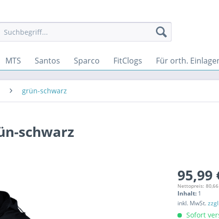
MTS
Santos
Sparco
FitClogs
Für orth. Einlage
grün-schwarz
rün-schwarz
95,99 
Nettopreis: 80,66
Inhalt:
1
inkl. MwSt.
zzg
Sofort ver