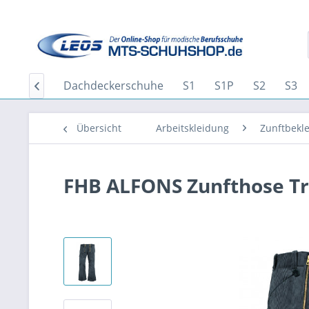
Home
Dachdeckerschuhe
S1
S1P
S2
S3

Übersicht
Arbeitskleidung
Zunftbekl
FHB ALFONS Zunfthose Tre