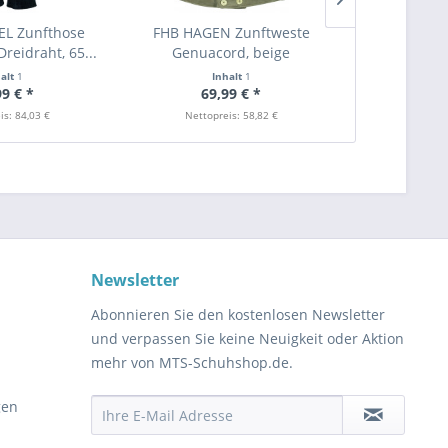
L Zunfthose
FHB HAGEN Zunftweste
NILS Zunfth
reidraht, 65...
Genuacord, beige
Cordura
halt
1
Inhalt
1
I
99 € *
69,99 € *
98
is: 84,03 €
Nettopreis: 58,82 €
Nettopr
Newsletter
Abonnieren Sie den kostenlosen Newsletter
und verpassen Sie keine Neuigkeit oder Aktion
mehr von MTS-Schuhshop.de.
gen