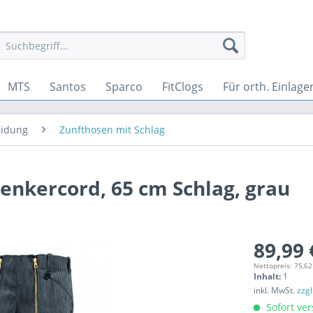
MTS
Santos
Sparco
FitClogs
Für orth. Einlage
eidung
Zunfthosen mit Schlag
nkercord, 65 cm Schlag, grau
89,99 
Nettopreis: 75,62
Inhalt:
1
inkl. MwSt.
zzg
Sofort ver