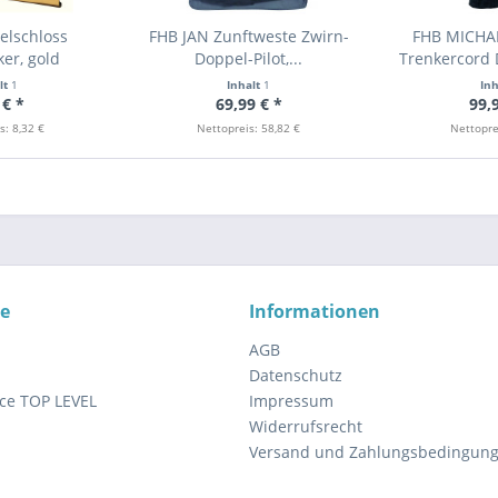
elschloss
FHB JAN Zunftweste Zwirn-
FHB MICHAE
er, gold
Doppel-Pilot,...
Trenkercord D
lt
1
Inhalt
1
In
 € *
69,99 € *
99,
s: 8,32 €
Nettopreis: 58,82 €
Nettopre
ce
Informationen
AGB
Datenschutz
ce TOP LEVEL
Impressum
Widerrufsrecht
Versand und Zahlungsbedingun